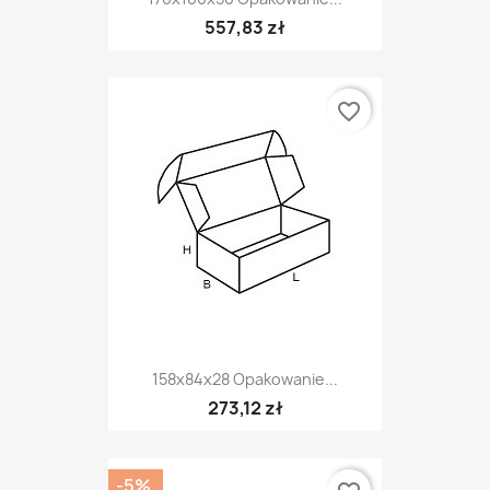
557,83 zł
favorite_border
158x84x28 Opakowanie...
273,12 zł
-5%