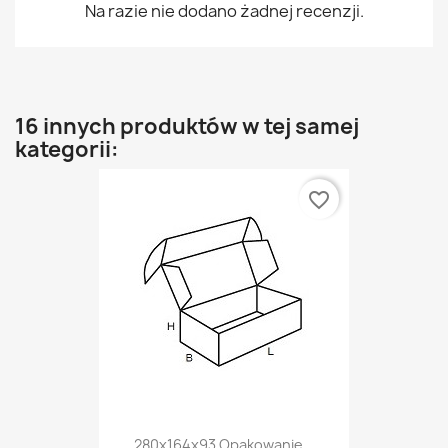
Na razie nie dodano żadnej recenzji.
16 innych produktów w tej samej
kategorii:
favorite_border
280x164x93 Opakowanie...