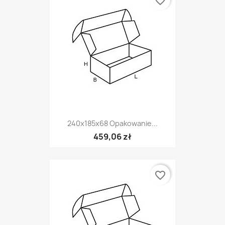
favorite_border
240x185x68 Opakowanie...
459,06 zł
favorite_border