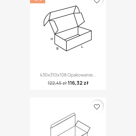
favorite_border
430x310x108 Opakowanie...
116,32 zł
122,45 zł
favorite_border