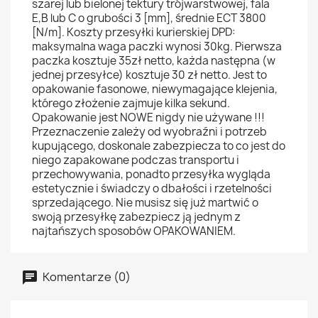
szarej lub bielonej tektury trójwarstwowej, fala
E,B lub C o grubości 3 [mm], średnie ECT 3800
[N/m]. Koszty przesyłki kurierskiej DPD:
maksymalna waga paczki wynosi 30kg. Pierwsza
paczka kosztuje 35zł netto, każda następna (w
jednej przesyłce) kosztuje 30 zł netto. Jest to
opakowanie fasonowe, niewymagające klejenia,
którego złożenie zajmuje kilka sekund.
Opakowanie jest NOWE nigdy nie używane !!!
Przeznaczenie zależy od wyobraźni i potrzeb
kupującego, doskonale zabezpiecza to co jest do
niego zapakowane podczas transportu i
przechowywania, ponadto przesyłka wygląda
estetycznie i świadczy o dbałości i rzetelności
sprzedającego. Nie musisz się już martwić o
swoją przesyłkę zabezpiecz ją jednym z
najtańszych sposobów OPAKOWANIEM.
Komentarze (0)