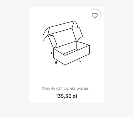
favorite_border
195x84x32 Opakowanie...
135,30 zł