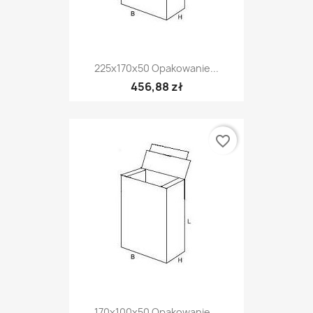
225x170x50 Opakowanie...
456,88 zł
favorite_border
170x100x50 Opakowanie...