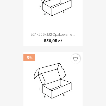
524x306x132 Opakowanie...
536,05 zł
-5%
favorite_border