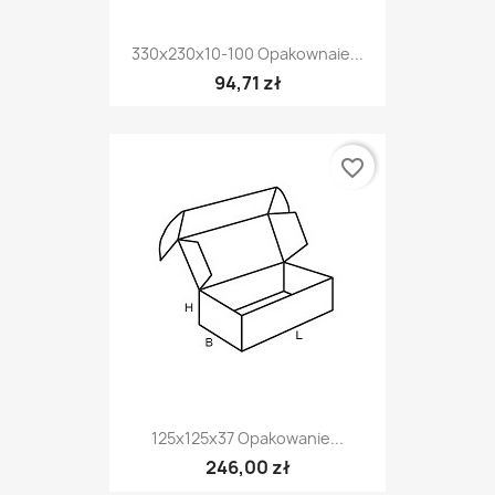
330x230x10-100 Opakownaie...
94,71 zł
favorite_border
125x125x37 Opakowanie...
246,00 zł