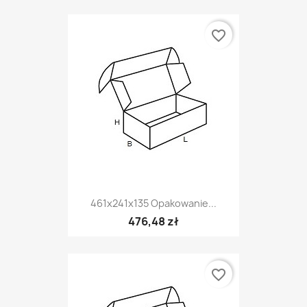
favorite_border
461x241x135 Opakowanie...
476,48 zł
favorite_border