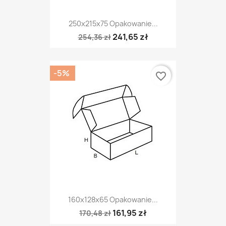
250x215x75 Opakowanie...
241,65 zł
254,36 zł
-5%
favorite_border
160x128x65 Opakowanie...
161,95 zł
170,48 zł