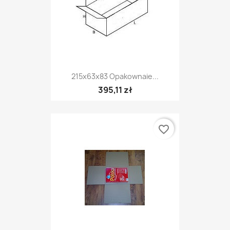
215x63x83 Opakownaie...
395,11 zł
favorite_border