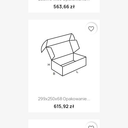
563,66 zł
favorite_border
299x250x68 Opakowanie...
615,92 zł