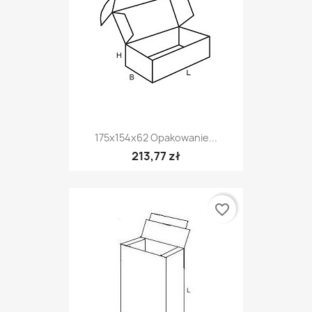
175x154x62 Opakowanie...
213,77 zł
favorite_border