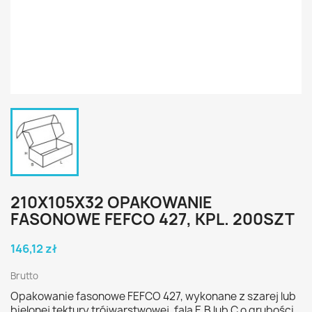
210X105X32 OPAKOWANIE
FASONOWE FEFCO 427, KPL. 200SZT
146,12 zł
Brutto
Opakowanie fasonowe FEFCO 427, wykonane z szarej lub
bielonej tektury trójwarstwowej, fala E,B lub C o grubości