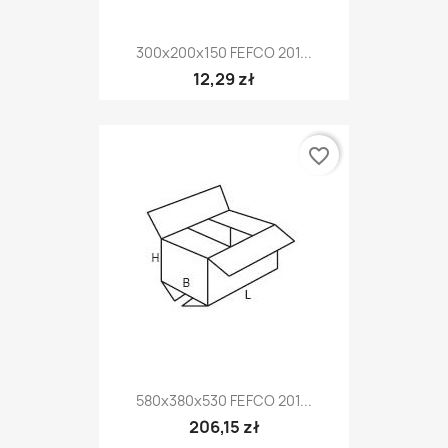
300x200x150 FEFCO 201...
12,29 zł
favorite_border
580x380x530 FEFCO 201...
206,15 zł