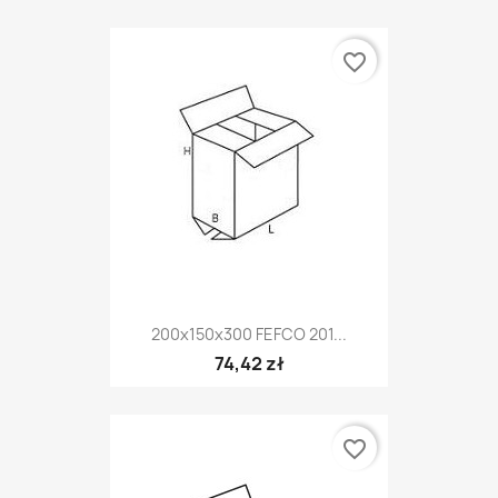
favorite_border
200x150x300 FEFCO 201...
74,42 zł
favorite_border