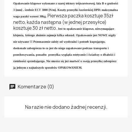
Opakowanie klapowe wykonane z szarej tektury trójwarstwowej, fala B o grubości
3 [mm] , średnie ECT 3800 [N/m].
Koszty przesyłki kurierskiej DPD: maksymalna
Pierwsza paczka kosztuje 35zł
waga paczki wynosi 30kg.
netto, każda następna (w jednej przesyłce)
kosztuje 30 zł netto.
Jest to opakowanie klapowe, niewymagające
klejenia,
którego
złożenie
zajmuje kilka sekund. Opakowanie jest NOWE nigdy
nie używane !!! Przeznaczenie zależy od wyobraźni i potrzeb kupującego,
doskonale zabezpiecza to co jest do niego zapakowane podczas transportu i
przechowywania, ponadto przesyłka wygląda estetycznie i świadczy o dbałości i
rzetelności sprzedającego. Nie musisz się już martwić o swoją przesyłkę zabezpiecz
ją jednym z najtańszych sposobów OPAKOWANIEM.
Komentarze (0)
Na razie nie dodano żadnej recenzji.