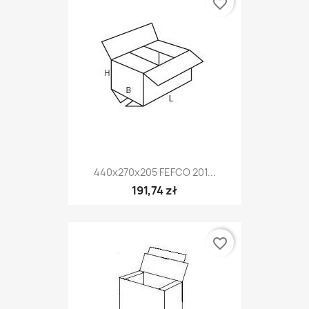
favorite_border
440x270x205 FEFCO 201...
191,74 zł
favorite_border