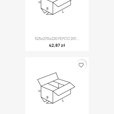
525x270x220 FEFCO 201...
42,87 zł
favorite_border