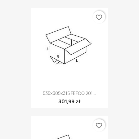
favorite_border
535x305x315 FEFCO 201...
301,99 zł
favorite_border