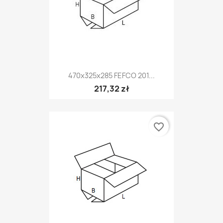
470x325x285 FEFCO 201...
217,32 zł
favorite_border