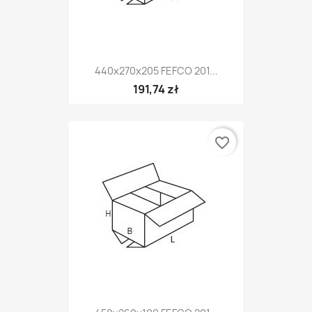
440x270x205 FEFCO 201...
191,74 zł
favorite_border