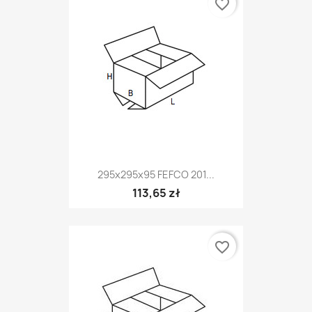
favorite_border
295x295x95 FEFCO 201...
113,65 zł
favorite_border