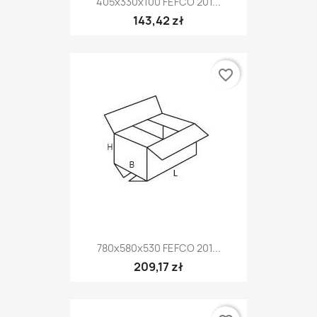
405x330x100 FEFCO 201...
143,42 zł
favorite_border
780x580x530 FEFCO 201...
209,17 zł