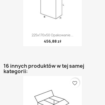
225x170x50 Opakowanie...
456,88 zł
16 innych produktów w tej samej
kategorii:
favorite_border