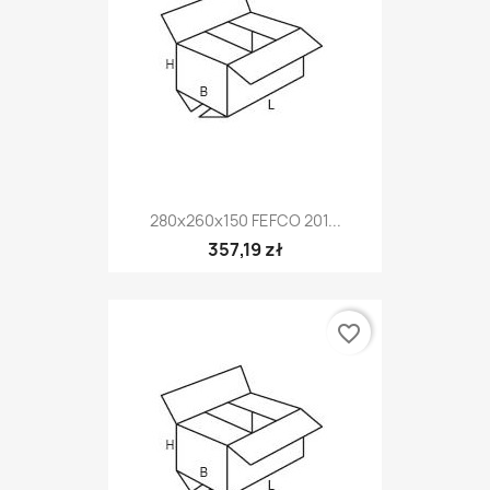
280x260x150 FEFCO 201...
357,19 zł
favorite_border