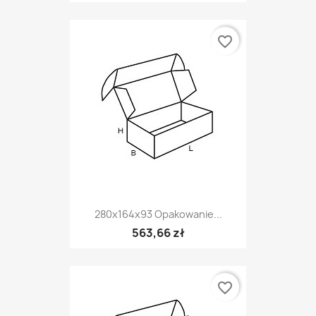
favorite_border
280x164x93 Opakowanie...
563,66 zł
favorite_border