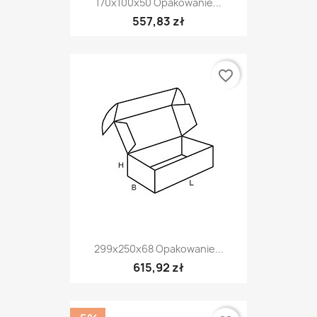
170x100x50 Opakowanie...
557,83 zł
favorite_border
299x250x68 Opakowanie...
615,92 zł