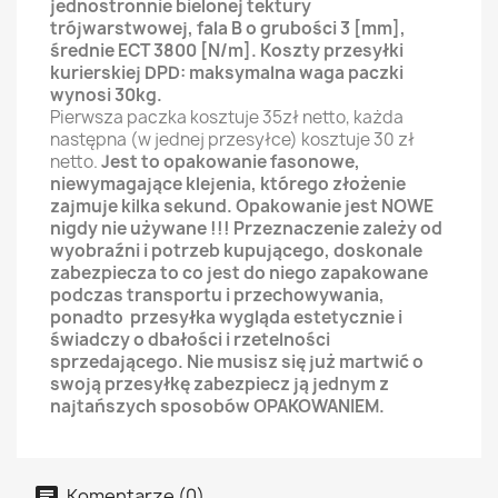
jednostronnie bielonej tektury
trójwarstwowej, fala B o grubości 3 [mm],
średnie ECT 3800 [N/m].
Koszty przesyłki
kurierskiej DPD: maksymalna waga paczki
wynosi 30kg.
Pierwsza paczka kosztuje 35zł netto, każda
następna (w jednej przesyłce) kosztuje 30 zł
netto.
Jest to opakowanie fasonowe,
niewymagające klejenia,
którego
złożenie
zajmuje kilka sekund. Opakowanie jest NOWE
nigdy nie używane !!! Przeznaczenie zależy od
wyobraźni
i potrzeb kupującego, doskonale
zabezpiecza to co jest do niego zapakowane
podczas transportu i przechowywania,
ponadto przesyłka wygląda estetycznie i
świadczy o dbałości i rzetelności
sprzedającego. Nie musisz się już martwić o
swoją przesyłkę zabezpiecz ją jednym z
najtańszych sposobów OPAKOWANIEM.
Komentarze (0)