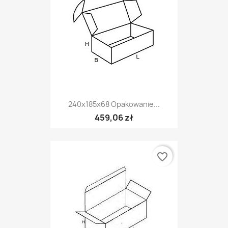
240x185x68 Opakowanie...
459,06 zł
favorite_border