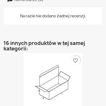
Na razie nie dodano żadnej recenzji.
16 innych produktów w tej samej
kategorii:
favorite_border