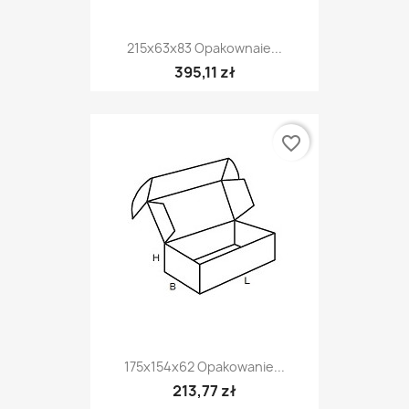
215x63x83 Opakownaie...
395,11 zł
favorite_border
175x154x62 Opakowanie...
213,77 zł