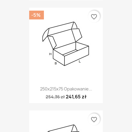
-5%
favorite_border
250x215x75 Opakowanie...
241,65 zł
254,36 zł
favorite_border