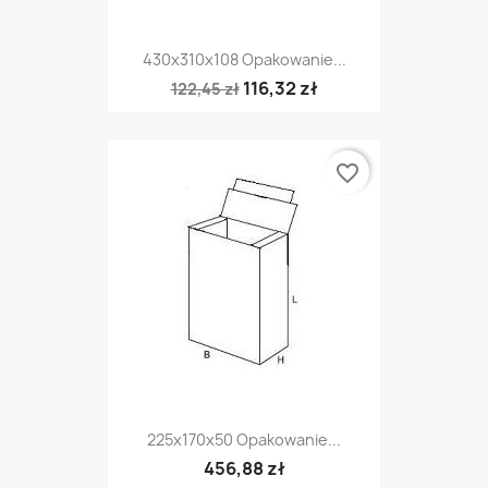
430x310x108 Opakowanie...
116,32 zł
122,45 zł
favorite_border
225x170x50 Opakowanie...
456,88 zł