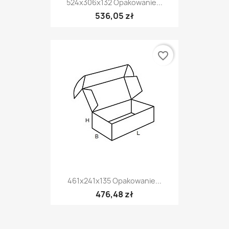
524x306x132 Opakowanie...
536,05 zł
favorite_border
461x241x135 Opakowanie...
476,48 zł