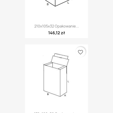
210x105x32 Opakowanie...
146,12 zł
favorite_border