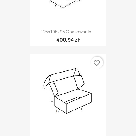
125x105x95 Opakowanie...
400,94 zł
favorite_border