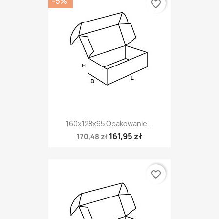
-5%
favorite_border
160x128x65 Opakowanie...
161,95 zł
170,48 zł
favorite_border