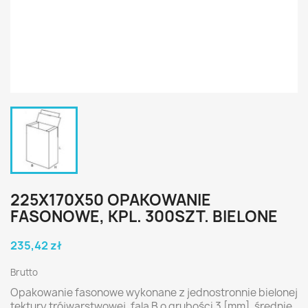
225X170X50 OPAKOWANIE
FASONOWE, KPL. 300SZT. BIELONE
235,42 zł
Brutto
Opakowanie fasonowe wykonane z jednostronnie bielonej
tektury trójwarstwowej, fala B o grubości 3 [mm], średnie