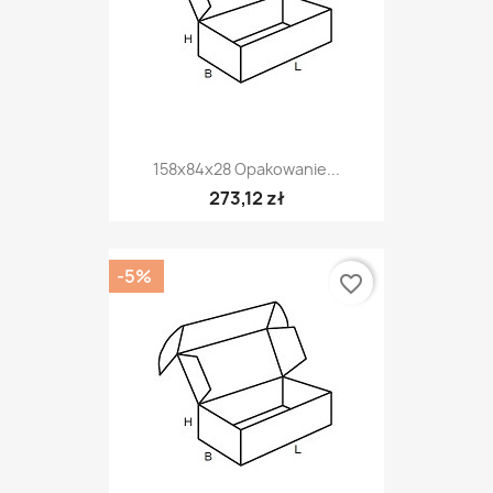
158x84x28 Opakowanie...
273,12 zł
-5%
favorite_border